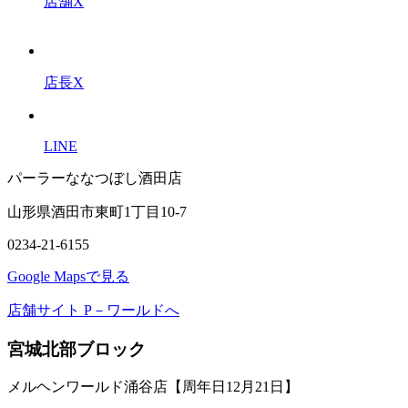
店舗X
店長X
LINE
パーラーななつぼし酒田店
山形県酒田市東町1丁目10-7
0234-21-6155
Google Mapsで見る
店舗サイト P－ワールドへ
宮城北部ブロック
メルヘンワールド涌谷店【周年日12月21日】